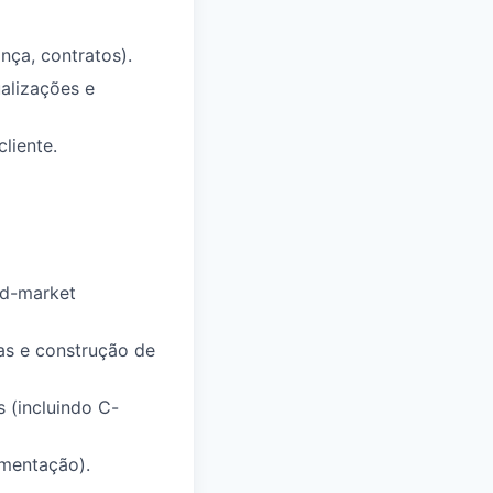
nça, contratos).
ualizações e
liente.
id-market
tas e construção de
 (incluindo C-
umentação).