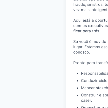
fraude, sinistros,
vez mais inteligent
Aqui está a oportu
com os executivos
ficar para trás.
Se você é movido p
lugar. Estamos esc
conosco.
Pronto para trans
Responsabilid
Conduzir ciclo
Mapear stakeho
Construir e ap
case).
Orquestrar o p