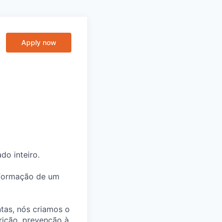
Apply now
o inteiro.
sformação de um
tas, nós criamos o
rição, prevenção à