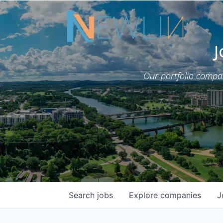
J
Our portfolio compa
Search
jobs
Explore
companies
J