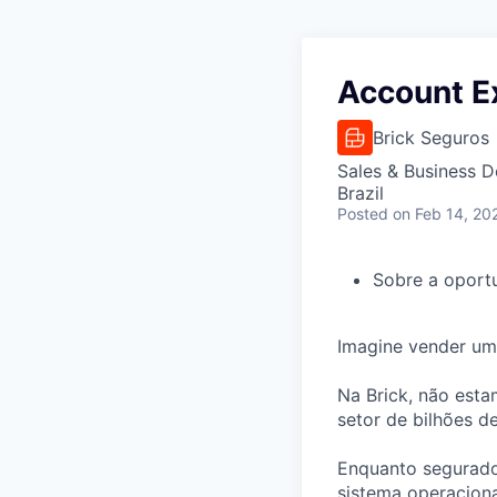
Account Ex
Brick Seguros
Sales & Business 
Brazil
Posted
on Feb 14, 20
Sobre a oport
Imagine vender uma
Na Brick, não est
setor de bilhões d
Enquanto segurador
sistema operaciona