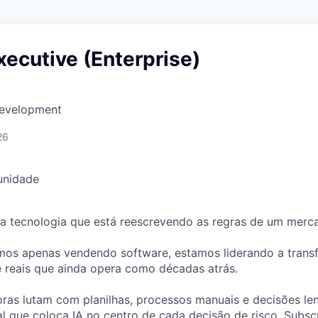
ecutive (Enterprise)
Development
26
unidade
 tecnologia que está reescrevendo as regras de um mercad
amos apenas vendendo software, estamos liderando a tran
e reais que ainda opera como décadas atrás.
as lutam com planilhas, processos manuais e decisões len
l que coloca IA no centro de cada decisão de risco. Subsc