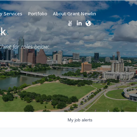
y Services
Portfolio
About Grant Newlin
rk
ing for roles below:
My
job
alerts