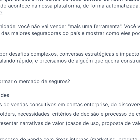
 tudo acontece na nossa plataforma, de forma automatizada,
e.
nidade: você não vai vender "mais uma ferramenta". Você v
 das maiores seguradoras do país e mostrar como eles pod
or desafios complexos, conversas estratégicas e impacto r
alando rápido, e precisamos de alguém que queira construi
formar o mercado de seguros?
ades
s de vendas consultivos em contas enterprise, do discove
lders, necessidades, critérios de decisão e processo de 
resentar narrativas de valor (casos de uso, proposta de val
rocesso de venda com áreas internas (marketing, produto,