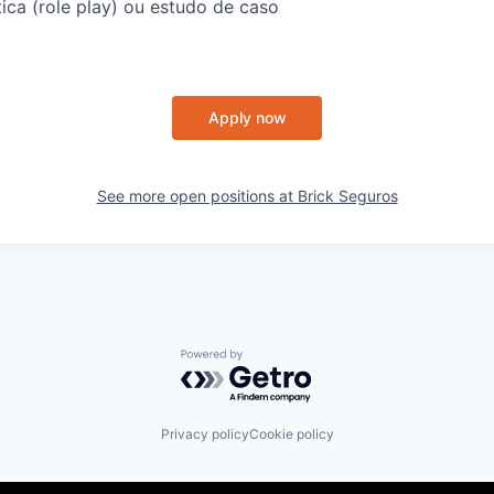
ica (role play) ou estudo de caso
l
Apply now
See more open positions at
Brick Seguros
Powered by Getro.com
Privacy policy
Cookie policy