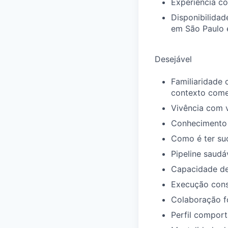
Experiência co
Disponibilidad
em São Paulo e
Desejável
Familiaridade
contexto comer
Vivência com v
Conhecimento 
Como é ter su
Pipeline saudá
Capacidade de 
Execução cons
Colaboração fo
Perfil compor