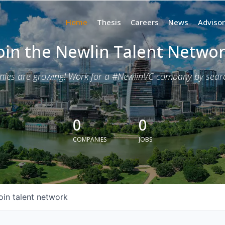
Home
Thesis
Careers
News
Advisor
oin the Newlin Talent Netwo
nies are growing! Work for a #NewlinVC company by search
0
0
COMPANIES
JOBS
oin talent network