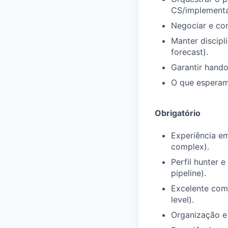
CS/implementaç
Negociar e con
Manter discipl
forecast).
Garantir hando
O que esperamo
Obrigatório
Experiência e
complex).
Perfil hunter 
pipeline).
Excelente comu
level).
Organização e