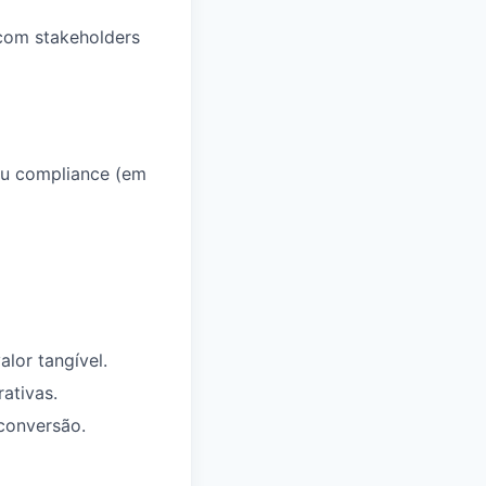
 com stakeholders
ou compliance (em
lor tangível.
ativas.
 conversão.