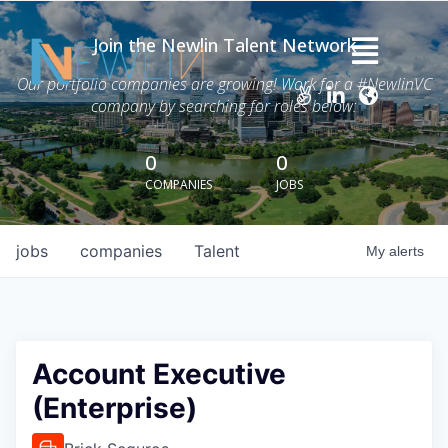
Join the Newlin Talent Network
Home
Our portfolio companies are growing! Work for a #NewlinVC
company by searching for roles below:
Thesis
Careers
0
0
COMPANIES
JOBS
News
Advisory Services
jobs
companies
Talent
My
alerts
Portfolio
About Grant Newlin
Account Executive
(Enterprise)